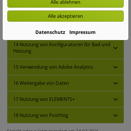
Alle ablehnen
Verarbeitung, die von dem Verantwortlichen
oder einem Dritten verfolgt werden
Alle akzeptieren
13 Umgang mit Bewerberdaten
Datenschutz
Impressum
14 Nutzung von Konfiguratoren für Bad und
Heizung
15 Verwendung von Adobe Analytics
16 Weitergabe von Daten
17 Nutzung von ELEMENTS+
18 Nutzung von PostHog