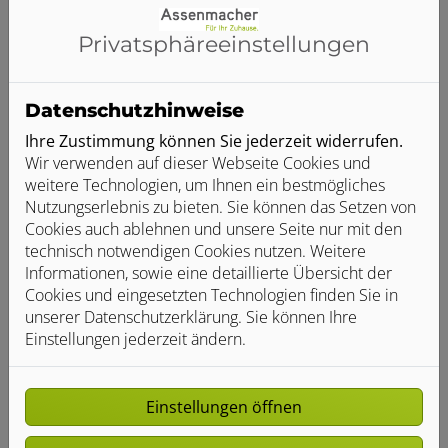
5 Kontaktmöglichkeit über die Internetseite
Privatsphäre­einstellungen
6 Verwendung von Cookies
Datenschutzhinweise
Ihre Zustimmung können Sie jederzeit widerrufen.
7 Verwendung von Google Maps
Wir verwenden auf dieser Webseite Cookies und
weitere Technologien, um Ihnen ein bestmögliches
8 Verwendung von Google Fonts
Nutzungserlebnis zu bieten. Sie können das Setzen von
Cookies auch ablehnen und unsere Seite nur mit den
technisch notwendigen Cookies nutzen. Weitere
9 Eingebettete Videos, Bilder und Links zu
Informationen, sowie eine detaillierte Übersicht der
externen Internetseiten
Cookies und eingesetzten Technologien finden Sie in
unserer Datenschutzerklärung. Sie können Ihre
10 Bekanntmachung von Veränderungen
Einstellungen jederzeit ändern.
11 Rechte der betroffenen Personen
Einstellungen öffnen
12 Berechtigte Interessen an der